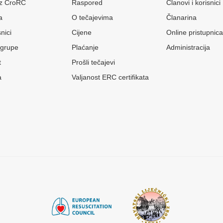
 iz CroRC
Raspored
Članovi i korisnici
a
O tečajevima
Članarina
nici
Cijene
Online pristupnica
grupe
Plaćanje
Administracija
t
Prošli tečajevi
a
Valjanost ERC certifikata