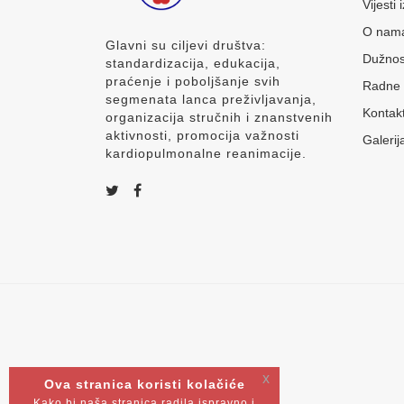
Vijesti
O nam
Glavni su ciljevi društva:
Dužnos
standardizacija, edukacija,
praćenje i poboljšanje svih
Radne 
segmenata lanca preživljavanja,
Kontak
organizacija stručnih i znanstvenih
aktivnosti, promocija važnosti
Galerij
kardiopulmonalne reanimacije.
x
Ova stranica koristi kolačiće
Kako bi naša stranica radila ispravno i