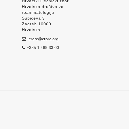
Hrvatski liječnički zbor
Hrvatsko društvo za
reanimatologiju
Šubićeva 9
Zagreb 10000
Hrvatska
crorc@crorc.org
+385 1 469 33 00