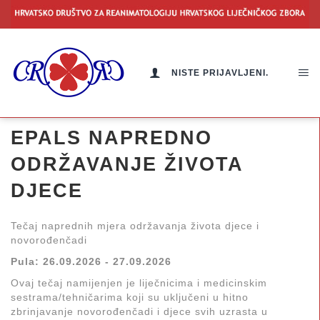
NISTE PRIJAVLJENI.
EPALS NAPREDNO
ODRŽAVANJE ŽIVOTA
DJECE
Tečaj naprednih mjera održavanja života djece i
novorođenčadi
Pula: 26.09.2026 - 27.09.2026
Ovaj tečaj namijenjen je liječnicima i medicinskim
sestrama/tehničarima koji su uključeni u hitno
zbrinjavanje novorođenčadi i djece svih uzrasta u