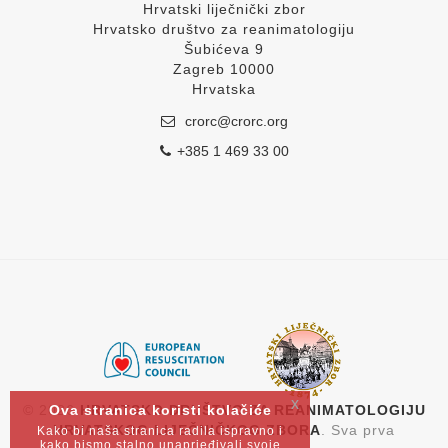
Hrvatski liječnički zbor
Hrvatsko društvo za reanimatologiju
Šubićeva 9
Zagreb 10000
Hrvatska
crorc@crorc.org
+385 1 469 33 00
x
Ova stranica koristi kolačiće
© 2026
HRVATSKO DRUŠTVO ZA REANIMATOLOGIJU
HRVATSKOG LIJEČNIČKOG ZBORA
. Sva prva
Kako bi naša stranica radila ispravno i
kako bismo stalno unaprjeđivali svoje