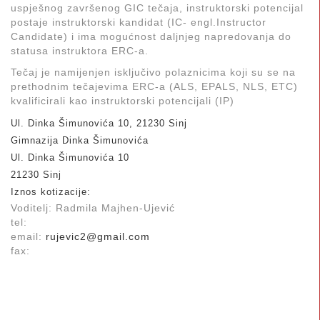
uspješnog završenog GIC tečaja, instruktorski potencijal
postaje instruktorski kandidat (IC- engl.Instructor
Candidate) i ima mogućnost daljnjeg napredovanja do
statusa instruktora ERC-a.
Tečaj je namijenjen isključivo polaznicima koji su se na
prethodnim tečajevima ERC-a (ALS, EPALS, NLS, ETC)
kvalificirali kao instruktorski potencijali (IP)
Ul. Dinka Šimunovića 10, 21230 Sinj
Gimnazija Dinka Šimunovića
Ul. Dinka Šimunovića 10
21230 Sinj
Iznos kotizacije:
Voditelj: Radmila Majhen-Ujević
tel:
email:
rujevic2@gmail.com
fax: