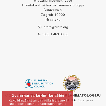
Hrvatski liječnički zbor
Hrvatsko društvo za reanimatologiju
Šubićeva 9
Zagreb 10000
Hrvatska
crorc@crorc.org
+385 1 469 33 00
x
© 2026
HRVATSKO DRUŠTVO ZA REANIMATOLOGIJU
Ova stranica koristi kolačiće
HRVATSKOG LIJEČNIČKOG ZBORA
. Sva prva
Kako bi naša stranica radila ispravno i
kako bismo stalno unaprjeđivali svoje
pridržana.