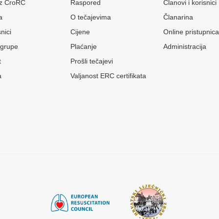
 iz CroRC
Raspored
Članovi i korisnici
a
O tečajevima
Članarina
nici
Cijene
Online pristupnica
grupe
Plaćanje
Administracija
t
Prošli tečajevi
a
Valjanost ERC certifikata