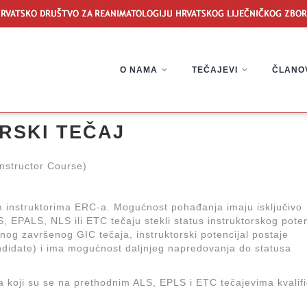
O NAMA
TEČAJEVI
ČLANO
RSKI TEČAJ
Instructor Course)
im instruktorima ERC-a. Mogućnost pohađanja imaju isključivo
 EPALS, NLS ili ETC tečaju stekli status instruktorskog poten
šnog završenog GIC tečaja, instruktorski potencijal postaje
andidate) i ima mogućnost daljnjeg napredovanja do statusa
a koji su se na prethodnim ALS, EPLS i ETC tečajevima kvalific