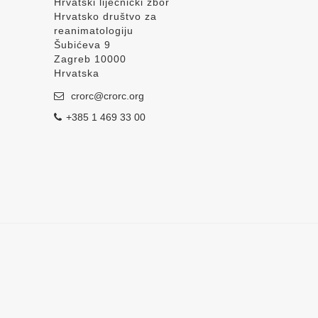
Hrvatski liječnički zbor
Hrvatsko društvo za
reanimatologiju
Šubićeva 9
Zagreb 10000
Hrvatska
crorc@crorc.org
+385 1 469 33 00