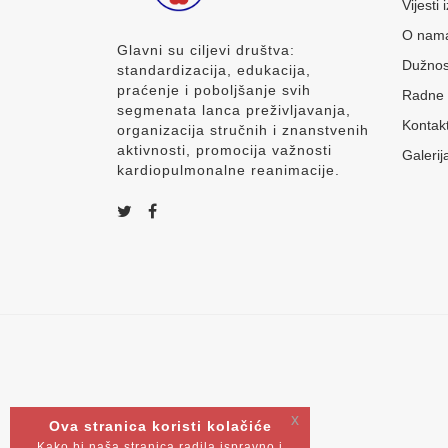
Vijesti
O nam
Glavni su ciljevi društva:
Dužnos
standardizacija, edukacija,
praćenje i poboljšanje svih
Radne 
segmenata lanca preživljavanja,
Kontak
organizacija stručnih i znanstvenih
aktivnosti, promocija važnosti
Galerij
kardiopulmonalne reanimacije.
x
Ova stranica koristi kolačiće
Kako bi naša stranica radila ispravno i