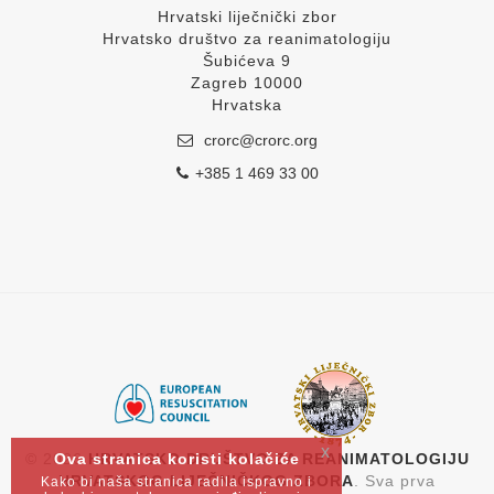
Hrvatski liječnički zbor
Hrvatsko društvo za reanimatologiju
Šubićeva 9
Zagreb 10000
Hrvatska
crorc@crorc.org
+385 1 469 33 00
x
Ova stranica koristi kolačiće
© 2026
HRVATSKO DRUŠTVO ZA REANIMATOLOGIJU
HRVATSKOG LIJEČNIČKOG ZBORA
. Sva prva
Kako bi naša stranica radila ispravno i