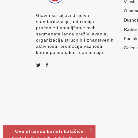
Vijesti
O nam
Glavni su ciljevi društva:
Dužnos
standardizacija, edukacija,
praćenje i poboljšanje svih
Radne 
segmenata lanca preživljavanja,
Kontak
organizacija stručnih i znanstvenih
aktivnosti, promocija važnosti
Galerij
kardiopulmonalne reanimacije.
x
Ova stranica koristi kolačiće
Kako bi naša stranica radila ispravno i