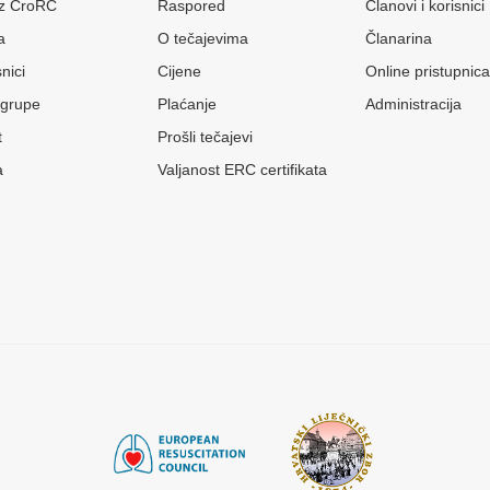
 iz CroRC
Raspored
Članovi i korisnici
a
O tečajevima
Članarina
nici
Cijene
Online pristupnica
grupe
Plaćanje
Administracija
t
Prošli tečajevi
a
Valjanost ERC certifikata