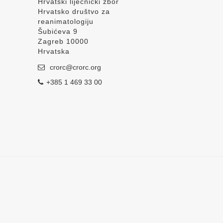
Hrvatski liječnički zbor
Hrvatsko društvo za
reanimatologiju
Šubićeva 9
Zagreb 10000
Hrvatska
crorc@crorc.org
+385 1 469 33 00