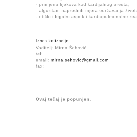
- primjena lijekova kod kardijalnog aresta,
- algoritam naprednih mjera održavanja život
- etički i legalni aspekti kardiopulmonalne re
Iznos kotizacije:
Voditelj: Mirna Šehović
tel:
email:
mirna.sehovic@gmail.com
fax:
Ovaj tečaj je popunjen.