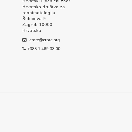
Hrvatski liječnički zbor
Hrvatsko društvo za
reanimatologiju
Šubićeva 9
Zagreb 10000
Hrvatska
crorc@crorc.org
+385 1 469 33 00