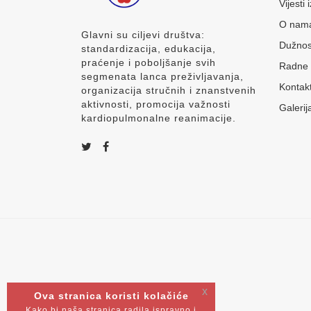
Vijesti
O nam
Glavni su ciljevi društva:
Dužnos
standardizacija, edukacija,
praćenje i poboljšanje svih
Radne 
segmenata lanca preživljavanja,
Kontak
organizacija stručnih i znanstvenih
aktivnosti, promocija važnosti
Galerij
kardiopulmonalne reanimacije.
x
Ova stranica koristi kolačiće
Kako bi naša stranica radila ispravno i