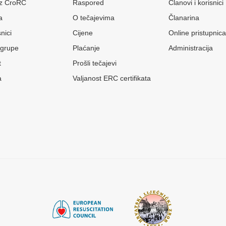
 iz CroRC
Raspored
Članovi i korisnici
a
O tečajevima
Članarina
nici
Cijene
Online pristupnica
grupe
Plaćanje
Administracija
t
Prošli tečajevi
a
Valjanost ERC certifikata