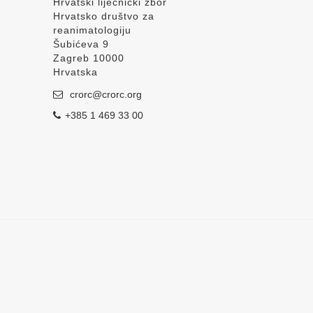
Hrvatski liječnički zbor
Hrvatsko društvo za
reanimatologiju
Šubićeva 9
Zagreb 10000
Hrvatska
crorc@crorc.org
+385 1 469 33 00