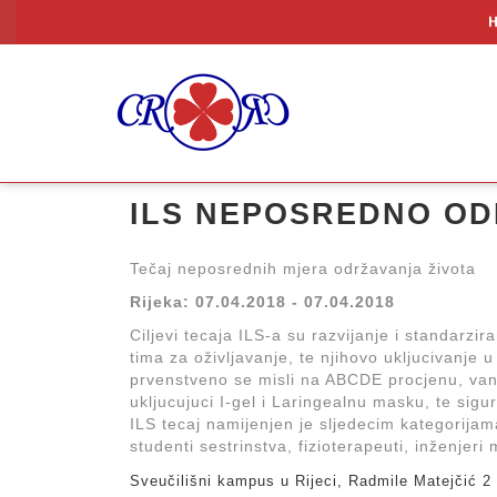
ILS NEPOSREDNO ODR
Tečaj neposrednih mjera održavanja života
Rijeka: 07.04.2018 - 07.04.2018
Ciljevi tecaja ILS-a su razvijanje i standarzi
tima za oživljavanje, te njihovo ukljucivanje 
prvenstveno se misli na ABCDE procjenu, van
ukljucujuci I-gel i Laringealnu masku, te sigur
ILS tecaj namijenjen je sljedecim kategorijama
studenti sestrinstva, fizioterapeuti, inženjeri
Sveučilišni kampus u Rijeci, Radmile Matejčić 2