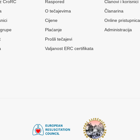
 iz CroRC
Raspored
Članovi i korisnici
a
O tečajevima
Članarina
nici
Cijene
Online pristupnica
grupe
Plaćanje
Administracija
t
Prošli tečajevi
a
Valjanost ERC certifikata