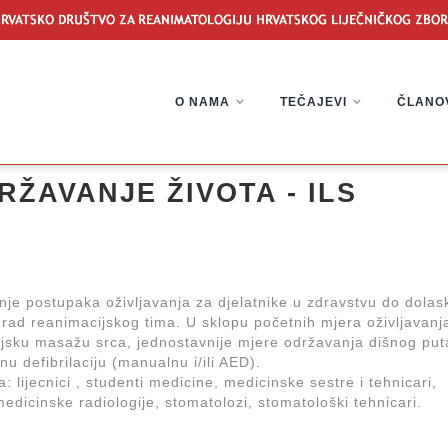
O NAMA
TEČAJEVI
ČLANO
ŽAVANJE ŽIVOTA - ILS
ranje postupaka oživljavanja za djelatnike u zdravstvu do dolas
u rad reanimacijskog tima. U sklopu početnih mjera oživljavanj
jsku masažu srca, jednostavnije mjere održavanja dišnog put
nu defibrilaciju (manualnu i/ili AED).
: lijecnici , studenti medicine, medicinske sestre i tehnicari,
 medicinske radiologije, stomatolozi, stomatološki tehnicari.