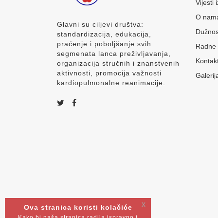
Vijesti
O nam
Glavni su ciljevi društva:
Dužnos
standardizacija, edukacija,
praćenje i poboljšanje svih
Radne 
segmenata lanca preživljavanja,
Kontak
organizacija stručnih i znanstvenih
aktivnosti, promocija važnosti
Galerij
kardiopulmonalne reanimacije.
x
Ova stranica koristi kolačiće
Kako bi naša stranica radila ispravno i