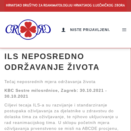
NISTE PRIJAVLJENI.
ILS NEPOSREDNO
ODRŽAVANJE ŽIVOTA
Tečaj neposrednih mjera održavanja života
KBC Sestre milosrdnice, Zagreb: 30.10.2021 -
30.10.2021
Ciljevi tecaja ILS-a su razvijanje i standarziranje
postupaka oživljavanja za djelatnike u zdravstvu do
dolaska tima za oživljavanje, te njihovo ukljucivanje u
rad reanimacijskog tima. U sklopu početnih mjera
oživljavanja prvenstveno se misli na ABCDE procjenu,