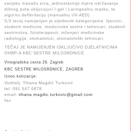
vanjsku masažu srca, jednostavnije mjere održavanja
dišnog puta ukljucujuci I-gel i Laringealnu masku, te
sigurnu defibrilaciju (manualnu i/ili AED).
ILS tecaj namijenjen je sljedecim kategorijama: lijecnici ,
studenti medicine, medicinske sestre i tehnicari, studenti
sestrinstva, fizioterapeuti, inženjeri medicinske
radiologije, stomatolozi, stomatološki tehnicari.
TEČAJ JE NAMIJENJEN ISKLJUČIVO DJELATNICIMA
OHBP-A KBC SESTRE MILOSRDNICE
Vinogradska cesta 29, Zagreb
KBC SESTRE MILOSRDNICE, ZAGREB
Iznos kotizacije:
Voditelj: Tihana Magdić Turković
tel: 091 547 6878
email:
tihana.magdic.turkovic@gmail.com
fax: