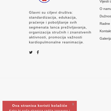
Vijesti
O nam
Glavni su ciljevi društva:
Dužnos
standardizacija, edukacija,
praćenje i poboljšanje svih
Radne 
segmenata lanca preživljavanja,
Kontak
organizacija stručnih i znanstvenih
aktivnosti, promocija važnosti
Galerij
kardiopulmonalne reanimacije.
x
Ova stranica koristi kolačiće
Kako bi naša stranica radila ispravno i