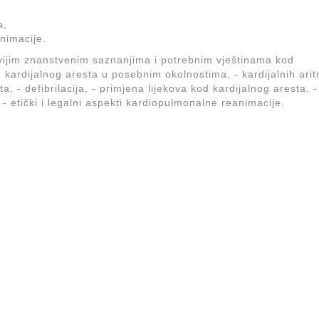
a,
animacije.
vijim znanstvenim saznanjima i potrebnim vještinama kod
 kardijalnog aresta u posebnim okolnostima, - kardijalnih arit
 - defibrilacija, - primjena lijekova kod kardijalnog aresta, -
- etički i legalni aspekti kardiopulmonalne reanimacije.