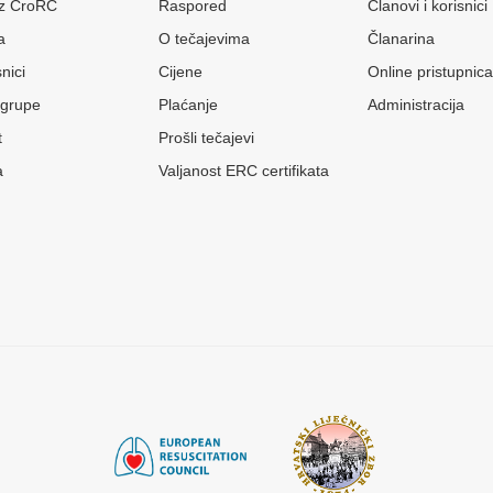
 iz CroRC
Raspored
Članovi i korisnici
a
O tečajevima
Članarina
nici
Cijene
Online pristupnica
grupe
Plaćanje
Administracija
t
Prošli tečajevi
a
Valjanost ERC certifikata