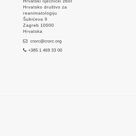
Hrvatski liječnički zbor
Hrvatsko društvo za
reanimatologiju
Šubićeva 9
Zagreb 10000
Hrvatska
crorc@crorc.org
+385 1 469 33 00