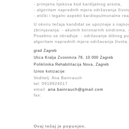
- primjena lijekova kod kardijalnog aresta,
- algoritam naprednih mjera održavanja život
- etički i legalni aspekti kardiopulmonalne re
U okviru tečaja kandidat se upoznaje s najno
zbrinjavanja: - akutnih koronarnih sindroma, -
Posebno se obrađuje: - održavanje dišnog puta,
algoritam naprednih mjera održavanja života, 
grad Zagreb
Ulica Kralja Zvonimira 78, 10 000 Zagreb
Poliklinika Rehabilitacija Nova, Zagreb
Iznos kotizacije:
Voditelj: Ana Bainrauch
tel: 0918924017
email:
ana.bainrauch@gmail.com
fax:
Ovaj tečaj je popunjen.